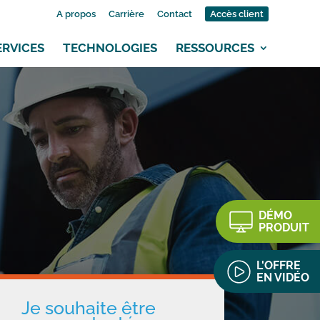
A propos
Carrière
Contact
Accès client
ERVICES
TECHNOLOGIES
RESSOURCES
DÉMO
PRODUIT
L'OFFRE
EN VIDÉO
Je souhaite être