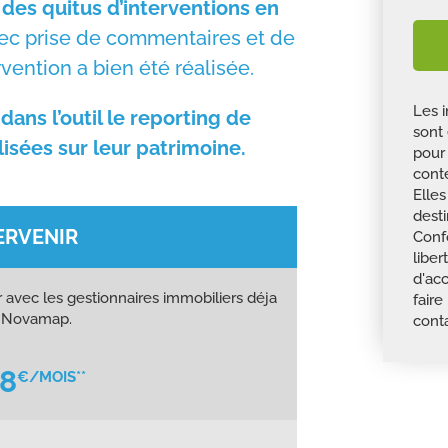
 des quitus d’interventions en
ec prise de commentaires et de
vention a bien été réalisée.
Les i
dans l’outil le reporting de
sont 
lisées sur leur patrimoine.
pour
conte
Elle
dest
ERVENIR
Conf
liber
d'ac
 avec les gestionnaires immobiliers déja
faire
 Novamap.
cont
8
€/MOIS**