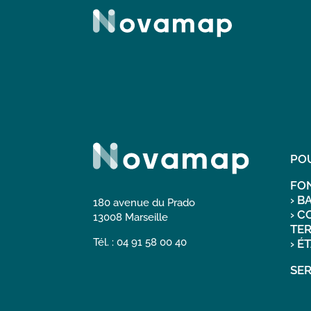
PO
FO
›
BA
180 avenue du Prado
›
CO
13008 Marseille
TER
Tél. : 04 91 58 00 40
›
ÉT
SER